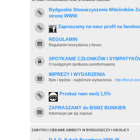
Bydgoskie Stowarzyszenie Miłośników Z
stronę WWW
Zapraszamy na nasz profil na facebo
REGULAMIN
Regulamin korzystania z forum.
SPOTKANIE CZŁONKÓW I SYMPATYKÓ
O następnym spotkaniu poinformujemy
IMPREZY I WYDARZENIA
Było / będzie - najbliższe wydarzenia:
http://forum.b
Przekaż nam swój 1,5%
ZAPRASZAMY do BSMZ BUNKIER
Informacje jak się zapisać.
ZABYTKI I CIEKAWE OBIEKTY W BYDGOSZCZY I OKOLICY