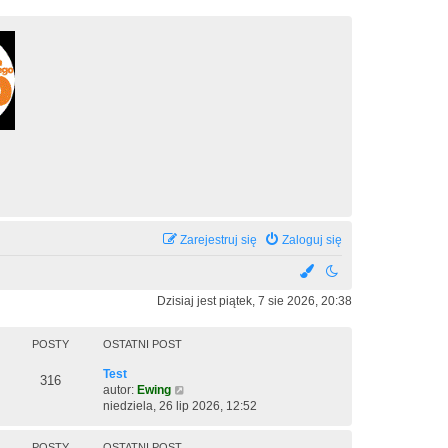
Zarejestruj się
Zaloguj się
Dzisiaj jest piątek, 7 sie 2026, 20:38
POSTY
OSTATNI POST
O
Test
P
316
s
W
autor:
Ewing
t
y
niedziela, 26 lip 2026, 12:52
o
a
ś
s
t
w
POSTY
OSTATNI POST