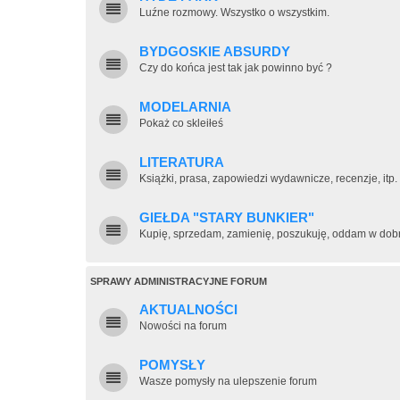
Luźne rozmowy. Wszystko o wszystkim.
BYDGOSKIE ABSURDY
Czy do końca jest tak jak powinno być ?
MODELARNIA
Pokaż co skleiłeś
LITERATURA
Książki, prasa, zapowiedzi wydawnicze, recenzje, itp.
GIEŁDA "STARY BUNKIER"
Kupię, sprzedam, zamienię, poszukuję, oddam w dobre
SPRAWY ADMINISTRACYJNE FORUM
AKTUALNOŚCI
Nowości na forum
POMYSŁY
Wasze pomysły na ulepszenie forum