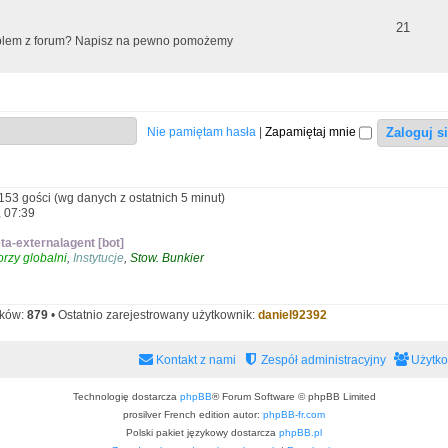
t
m
T
21
roblem z forum? Napisz na pewno pomożemy
y
a
e
t
m
y
a
Nie pamiętam hasła
|
Zapamiętaj mnie
t
y
 153 gości (wg danych z ostatnich 5 minut)
, 07:39
ta-externalagent [bot]
rzy globalni
,
Instytucje
,
Stow. Bunkier
ików:
879
• Ostatnio zarejestrowany użytkownik:
daniel92392
Kontakt z nami
Zespół administracyjny
Użytk
Technologię dostarcza
phpBB
® Forum Software © phpBB Limited
prosilver French edition autor:
phpBB-fr.com
Polski pakiet językowy dostarcza
phpBB.pl