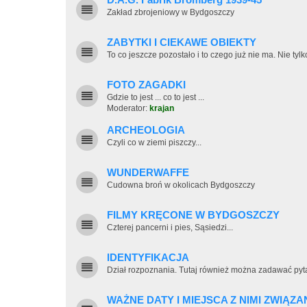
D.A.G. Fabrik Bromberg 1939-45
Zakład zbrojeniowy w Bydgoszczy
ZABYTKI I CIEKAWE OBIEKTY
To co jeszcze pozostało i to czego już nie ma. Nie tylk
FOTO ZAGADKI
Gdzie to jest ... co to jest ...
Moderator:
krajan
ARCHEOLOGIA
Czyli co w ziemi piszczy...
WUNDERWAFFE
Cudowna broń w okolicach Bydgoszczy
FILMY KRĘCONE W BYDGOSZCZY
Czterej pancerni i pies, Sąsiedzi...
IDENTYFIKACJA
Dział rozpoznania. Tutaj również można zadawać pyt
WAŻNE DATY I MIEJSCA Z NIMI ZWIĄZA