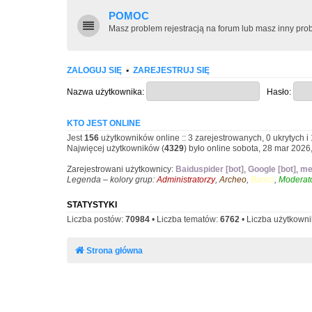
POMOC
Masz problem rejestracją na forum lub masz inny p
ZALOGUJ SIĘ
•
ZAREJESTRUJ SIĘ
Nazwa użytkownika:
Hasło:
KTO JEST ONLINE
Jest
156
użytkowników online :: 3 zarejestrowanych, 0 ukrytych i
Najwięcej użytkowników (
4329
) było online sobota, 28 mar 2026
Zarejestrowani użytkownicy:
Baiduspider [bot]
,
Google [bot]
,
me
Legenda – kolory grup:
Administratorzy
,
Archeo
,
Banici
,
Moderato
STATYSTYKI
Liczba postów:
70984
• Liczba tematów:
6762
• Liczba użytkown
Strona główna