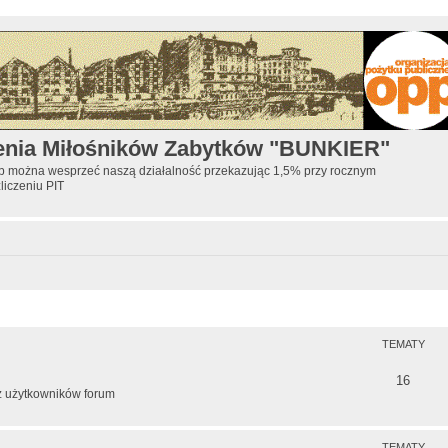
enia Miłośników Zabytków "BUNKIER"
ób można wesprzeć naszą działalność przekazując 1,5% przy rocznym
zliczeniu PIT
TEMATY
T
16
az użytkowników forum
e
m
TEMATY