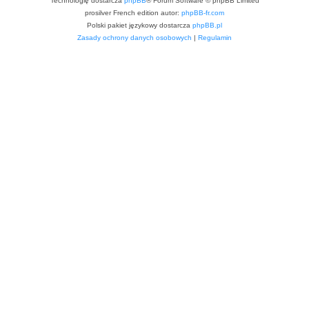
Technologię dostarcza
phpBB
® Forum Software © phpBB Limited
prosilver French edition autor:
phpBB-fr.com
Polski pakiet językowy dostarcza
phpBB.pl
Zasady ochrony danych osobowych
|
Regulamin